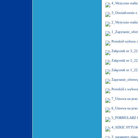
4_Wytyczne realiz
3_Oswiadczenie z ar
2_Wytyczne realiz
1_Zapytanie_ofe
Protokół wyboru 
Załącznik nr 3_2
Załącznik nr 2_2
Załącznik nr 1_2
Zapytanie_ofert
Protokół z wybor
7_Umowa na prac
6_Umowa na prac
5_FORMULARZ O
4_SZKIC SYTUACY
3_parametry plano