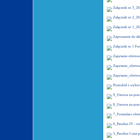
Załącznik nr 3_2
Załącznik nr 2_2
Załącznik nr 1_2
Zaproszenie do sk
Załącznik nr 1 F
Zapytanie oferto
Zapytanie_ofert
Zapytanie_ofert
Protrokół z wybo
9_Umowa na prace 
8_Umowa na prace 
7_Formularz ofert
6_Pawilon IV - rz
5_Pawilon I rzut p