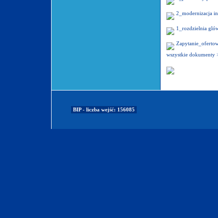
2_modernizacja ins
1_rozdzielnia gló
Zapytanie_oferto
wszystkie dokumenty 
BIP - liczba wejść: 156085