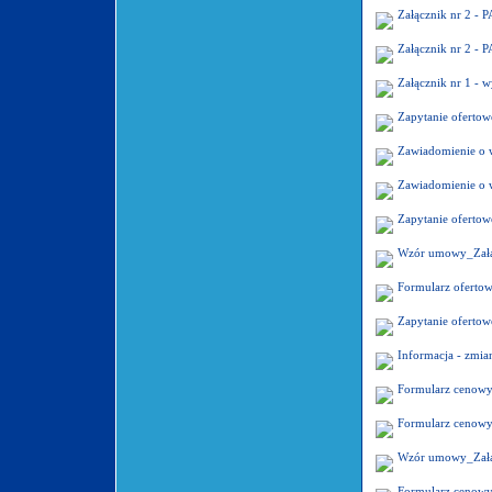
Załącznik nr 2 
Załącznik nr 2 
Załącznik nr 1 - 
Zapytanie oferto
Zawiadomienie o 
Zawiadomienie o 
Zapytanie oferto
Wzór umowy_Załą
Formularz oferto
Zapytanie oferto
Informacja - zmi
Formularz cenowy
Formularz cenowy
Wzór umowy_Załą
Formularz cenowy