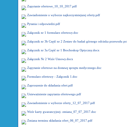
Zapytanie ofertowe_10_10_2017.pdf
Zawiadomienie o wyborze najkorzystniejszej oferty.pdf
Pytania i odpowiedzi.pdf
Załącznik nr 1 formularz ofertowy.doc
Załącznik nr 3b Część nr 2 Zestaw do badań górnego odcinka przewodu 
Załącznik nr 3a Część nr 1 Brochoskop Optyczny.docx
Załącznik Nr 2 Wzór Umowy.docx
Zapytanie ofertowe na dostawę sprzętu medycznego.doc
Formularz ofertowy - Załącznik 1.doc
Zaproszenie do składania ofert.pdf
Unieważnienie zapytania ofertowego.pdf
Zawiadomienie o wyborze oferty_12_07_2017.pdf
Wzór karty gwarancyjnej- zmiana_07_07_2017.doc
Zmiana terminu składania ofert_06_07_2017.pdf