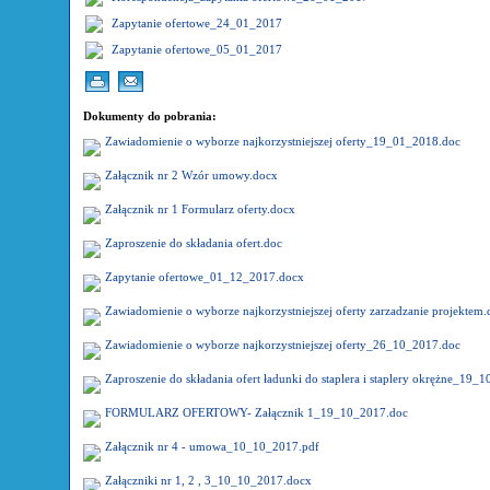
Zapytanie ofertowe_24_01_2017
Zapytanie ofertowe_05_01_2017
Dokumenty do pobrania:
Zawiadomienie o wyborze najkorzystniejszej oferty_19_01_2018.doc
Załącznik nr 2 Wzór umowy.docx
Załącznik nr 1 Formularz oferty.docx
Zaproszenie do składania ofert.doc
Zapytanie ofertowe_01_12_2017.docx
Zawiadomienie o wyborze najkorzystniejszej oferty zarzadzanie projektem.
Zawiadomienie o wyborze najkorzystniejszej oferty_26_10_2017.doc
Zaproszenie do składania ofert ładunki do staplera i staplery okrężne_19_
FORMULARZ OFERTOWY- Załącznik 1_19_10_2017.doc
Załącznik nr 4 - umowa_10_10_2017.pdf
Załączniki nr 1, 2 , 3_10_10_2017.docx