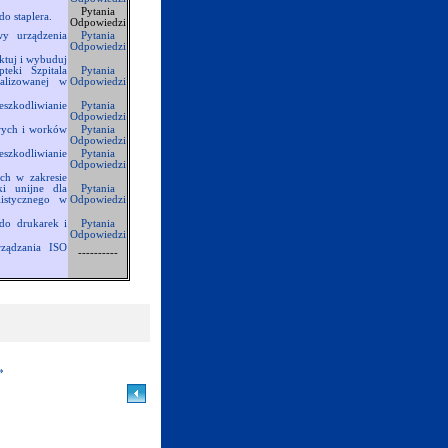
Pytania
o staplera.
Odpowiedzi
wy urządzenia
Pytania
Odpowiedzi
ktuj i wybuduj
pteki Szpitala
Pytania
alizowanej w
Odpowiedzi
szkodliwianie
Pytania
Odpowiedzi
owych i worków
Pytania
Odpowiedzi
szkodliwianie
Pytania
Odpowiedzi
ych w zakresie
ki unijne dla
Pytania
listycznego w
Odpowiedzi
do drukarek i
Pytania
Odpowiedzi
rządzania ISO
----------
»