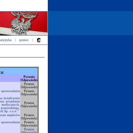
tatystyka
|
pomoc
|
CH
Pytania
Odpowiedzi
Pytania
.
Odpowiedzi
 sprawozdania
Pytania
Odpowiedzi
na świadczenie
zny projektem
Pytania
 medycznych,
Odpowiedzi
omorskiego,
ch Sp. z o.o.”
oraz staplerów
Pytania
Odpowiedzi
 sprawozdania
Pytania
Odpowiedzi
Pytania
Odpowiedzi