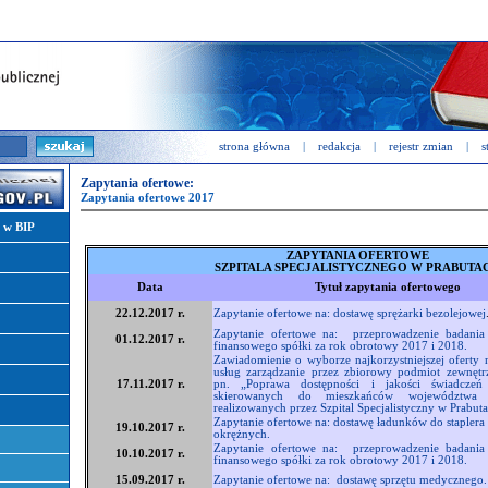
strona główna
|
redakcja
|
rejestr zmian
|
s
Zapytania ofertowe:
Zapytania ofertowe 2017
i w BIP
ZAPYTANIA OFERTOWE
SZPITALA SPECJALISTYCZNEGO W PRABUTA
Data
Tytuł zapytania ofertowego
22.12.2017 r.
Zapytanie ofertowe na: dostawę sprężarki bezolejowej
Zapytanie ofertowe na: przeprowadzenie badania
01.12.2017 r.
finansowego spółki za rok obrotowy 2017 i 2018.
Zawiadomienie o wyborze najkorzystniejszej oferty 
usług zarządzanie przez zbiorowy podmiot zewnętr
17.11.2017 r.
pn. „Poprawa dostępności i jakości świadczeń
skierowanych do mieszkańców województwa p
realizowanych przez Szpital Specjalistyczny w Prabuta
Zapytanie ofertowe na: dostawę ładunków do staplera 
19.10.2017 r.
okrężnych.
Zapytanie ofertowe na: przeprowadzenie badania
10.10.2017 r.
finansowego spółki za rok obrotowy 2017 i 2018.
15.09.2017 r.
Zapytanie ofertowe na: dostawę sprzętu medycznego.