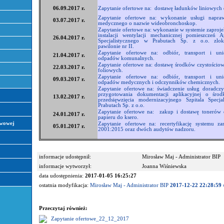
06.09.2017 r.
Zapytanie ofertowe na: dostawę ładunków liniowych d
Zapytanie ofertowe na: wykonanie usługi napra
03.07.2017 r.
medycznego o nazwie wideobronchoskop.
Zapytanie ofertowe na: wykonanie w systemie zaproje
instalacji wentylacji mechanicznej pomieszczeń A
26.04.2017 r.
Specjalistycznego w Prabutach Sp. z o.o. zlok
pawilonie nr II.
Zapytanie ofertowe na: odbiór, transport i unie
21.04.2017 r.
odpadów komunalnych.
Zapytanie ofertowe na: dostawę środków czystości
22.03.2017 r.
foliowych.
Zapytanie ofertowe na: odbiór, transport i unie
09.03.2017 r.
odpadów medycznych i odczynników chemicznych.
Zapytanie ofertowe na: świadczenie usług doradcz
przygotowania dokumentacji aplikacyjnej o środ
13.02.2017 r.
przedsięwzięcia modernizacyjnego Szpitala Specja
Prabutach Sp. z o.o.
Zapytanie ofertowe na: zakup i dostawę tonerów 
24.01.2017 r.
papieru do ksero.
awowej
Zapytanie ofertowe na: recertyfikację systemu za
05.01.2017 r.
2001:2015 oraz dwóch audytów nadzoru.
informacje udostępnił:
Mirosław Maj - Administrator BIP
informacje wytworzył:
Joanna Wiśniewska
data udostępnienia:
2017-01-05 16:25:27
ostatnia modyfikacja:
Mirosław Maj - Administrator BIP
2017-12-22 22:28:59 
Przeczytaj również:
Zapytanie ofertowe_22_12_2017