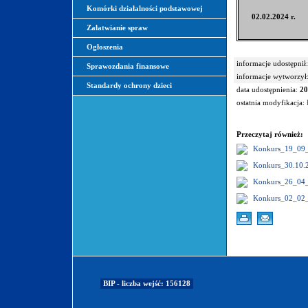
Komórki działalności podstawowej
02.02.2024 r.
Załatwianie spraw
Ogłoszenia
informacje udostępnił:
Sprawozdania finansowe
informacje wytworzył
Standardy ochrony dzieci
data udostępnienia:
20
ostatnia modyfikacja:
Przeczytaj również:
Konkurs_19_09
Konkurs_30.10.
Konkurs_26_04
Konkurs_02_02
BIP - liczba wejść: 156128