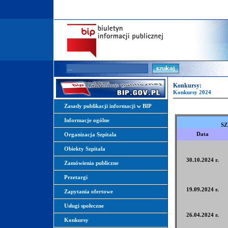
Konkursy:
Konkursy 2024
Zasady publikacji informacji w BIP
Informacje ogólne
SZ
Data
Organizacja Szpitala
Obiekty Szpitala
30.10.2024 r.
Zamówienia publiczne
Przetargi
19.09.2024 r.
Zapytania ofertowe
Usługi społeczne
26.04.2024 r.
Konkursy