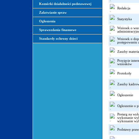
Komórki działalności podstawowej
Redakcja
Załatwianie spraw
Statystyka
Ogłoszenia
Wniosek o wsz
Sprawozdania finansowe
administracyjn
Standardy ochrony dzieci
Wniosek o dop
postępowaniu 
Zasoby materi
Przyjęcie inte
wniosków
Protokoły
Zasoby kadro
Ogłoszenie
Ogłoszenie o p
Pretarg na wy
wykonanie wy
wykonanie wy
Podstawy praw