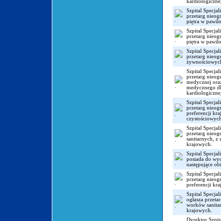
kardiologiczne
Szpital Specja
przetarg nieog
piętra w pawilo
Szpital Specja
przetarg nieog
piętra w pawilo
Szpital Specja
przetarg nieog
żywnościowyc
Szpital Specja
przetarg nieog
medycznej oraz
medycznego dla
kardiologiczne
Szpital Specja
przetarg nieog
preferencji kr
czystościowych
Szpital Specja
przetarg nieo
sanitarnych, z
krajowych.
Szpital Specja
posiada do wyd
następujące obi
Szpital Specja
przetarg nieog
preferencji kr
Szpital Specja
ogłasza przeta
worków sanitar
krajowych.
Dyrektor Szpit