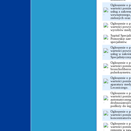
Ogłoszenie o p
wartości poni
usług z zakres
wewnętrznego,
zielonych ora
Ogłoszenie o p
wartości powy
wyrobów medy
Szpital Specjal
Pomorskie zatr
specjalistów.
Ogłoszenie o p
wartości powy
usług w zakres
Specjalistyczn
Ogłoszenie o p
wartości poni
bronchofiberos
pulsoksymetru
Ogłoszenie o p
wartości poni
aparatury med
Leczniczego.
Ogłoszenie o p
wartości poni
automatyczneg
drobnoustrojów
podłoży do teg
Ogłoszenie o p
wartości poni
koncentratorów
Ogłoszenie o p
wartości poni
remontu w pawi