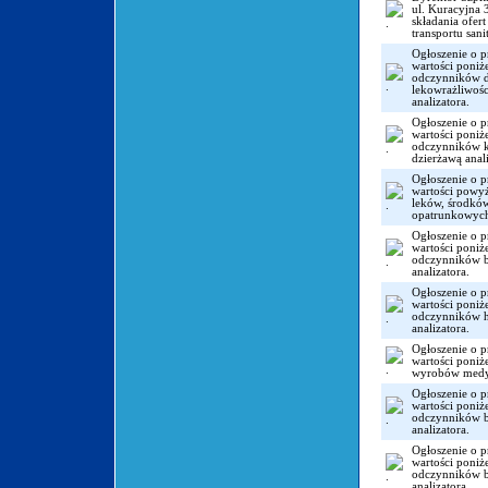
ul. Kuracyjna 
składania ofert
transportu sani
Ogłoszenie o p
wartości poni
odczynników do
lekowrażliwośc
analizatora.
Ogłoszenie o p
wartości poni
odczynników k
dzierżawą anali
Ogłoszenie o p
wartości powy
leków, środków
opatrunkowyc
Ogłoszenie o p
wartości poni
odczynników b
analizatora.
Ogłoszenie o p
wartości poni
odczynników h
analizatora.
Ogłoszenie o p
wartości poni
wyrobów medy
Ogłoszenie o p
wartości poni
odczynników b
analizatora.
Ogłoszenie o p
wartości poni
odczynników b
analizatora.