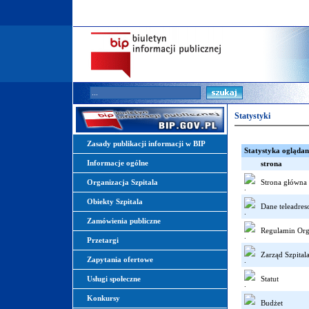
Statystyki
Zasady publikacji informacji w BIP
Statystyka oglądan
Informacje ogólne
strona
Organizacja Szpitala
Strona główna
Obiekty Szpitala
Dane teleadre
Zamówienia publiczne
Regulamin Org
Przetargi
Zarząd Szpital
Zapytania ofertowe
Usługi społeczne
Statut
Konkursy
Budżet