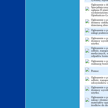
cywilnej Szpit
Ogłoszenie z d
Specjalistyczn
ogłasza II pis
wydzierżawieni
Opiekuńczo-Le
Ogłoszenie o p
dostawy ciekł
dzierżawą zbio
Ogłoszenie o p
usługi pralnicz
Ogłoszenie o p
dostawy wyro
użytku.
Ogłoszenie o p
odbiór, transp
medycznych, o
odpadów komu
Ogłoszenie o p
realizację bo
Pomoc
Ogłoszenie o p
odbiór, transpo
odczynników 
Ogłoszenie o p
dostawy wyro
użytku.
Ogłoszenie o p
zakup i dostaw
materiałów opa
środków do dez