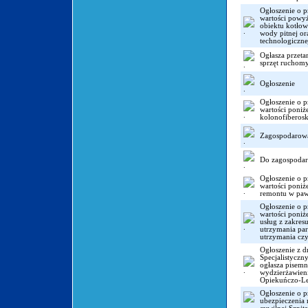
Ogłoszenie o p
wartości powy
obiektu kotłown
wody pitnej or
technologiczne
Ogłasza przeta
sprzęt ruchomy
Ogłoszenie
Ogłoszenie o p
wartości poni
kolonofiberosk
Zagospodarow
Do zagospoda
Ogłoszenie o p
wartości poni
remontu w pawi
Ogłoszenie o p
wartości poni
usług z zakres
utrzymania par
utrzymania czys
Ogłoszenie z d
Specjalistyczn
ogłasza pisemn
wydzierżawieni
Opiekuńczo-Le
Ogłoszenie o p
ubezpieczenia 