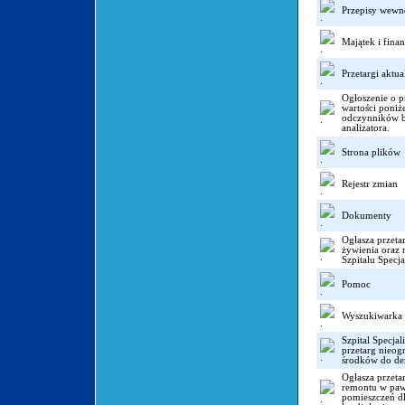
Przepisy wewn
Majątek i finan
Przetargi aktua
Ogłoszenie o p
wartości poni
odczynników b
analizatora.
Strona plików
Rejestr zmian
Dokumenty
Ogłasza przeta
żywienia oraz 
Szpitalu Specj
Pomoc
Wyszukiwarka
Szpital Specja
przetarg nieog
środków do dez
Ogłasza przeta
remontu w pawi
pomieszczeń dla