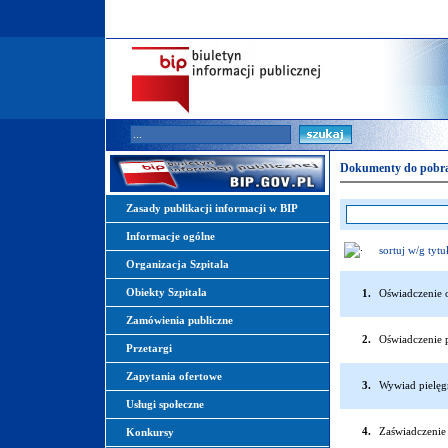
Dokumenty do pobr
Zasady publikacji informacji w BIP
Informacje ogólne
sortuj w/g tyt
Organizacja Szpitala
Obiekty Szpitala
1.
Oświadczenie 
Zamówienia publiczne
2.
Oświadczenie 
Przetargi
Zapytania ofertowe
3.
Wywiad pielęg
Usługi społeczne
4.
Zaświadczenie 
Konkursy