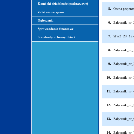
Komórki działalności podstawowej
5.
Ocena pacjenta
Załatwianie spraw
Ogłoszenia
6.
Załącznik_nr
Sprawozdania finansowe
7.
SIWZ_ZP_19.
Standardy ochrony dzieci
8.
Załącznik_nr_
9.
Załącznik_nr_
10.
Załącznik_nr_
11.
Załącznik_nr_
12.
Załącznik_nr_
13.
Załącznik_nr_
14.
Załącznik_nr_