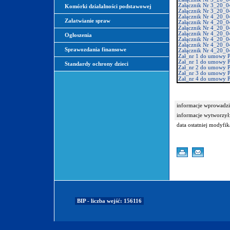
Załącznik Nr 3_20_0
Komórki działalności podstawowej
Załącznik Nr 3_20_0
Załącznik Nr 4_20_0
Załatwianie spraw
Załącznik Nr 4_20_0
Załącznik Nr 4_20_0
Załącznik Nr 4_20_0
Ogłoszenia
Załącznik Nr 4_20_0
Załącznik Nr 4_20_0
Sprawozdania finansowe
Załącznik Nr 4_20_0
Zał_nr 1 do umowy Pa
Zał_nr 1 do umowy Pa
Standardy ochrony dzieci
Zał_nr 2 do umowy P
Zał_nr 3 do umowy Pa
Zał_nr 4 do umowy Pa
informacje wprowadzi
informacje wytworzył
data ostatniej modyfik
BIP - liczba wejść: 156116