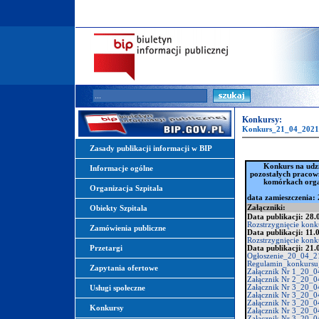
Konkursy:
Konkurs_21_04_2021
Zasady publikacji informacji w BIP
Konkurs na udzi
Informacje ogólne
pozostałych pracow
komórkach organ
Organizacja Szpitala
data zamieszczenia: 
Załączniki:
Obiekty Szpitala
Data publikacji: 28.
Rozstrzygnięcie kon
Zamówienia publiczne
Data publikacji: 11.
Rozstrzygnięcie kon
Przetargi
Data publikacji: 21.
Ogłoszenie_20_04_2
Regulamin_konkursu
Zapytania ofertowe
Załącznik Nr 1_20_0
Załącznik Nr 2_20_0
Załącznik Nr 3_20_0
Usługi społeczne
Załącznik Nr 3_20_0
Załącznik Nr 3_20_0
Konkursy
Załącznik Nr 3_20_0
Załącznik Nr 3_20_0