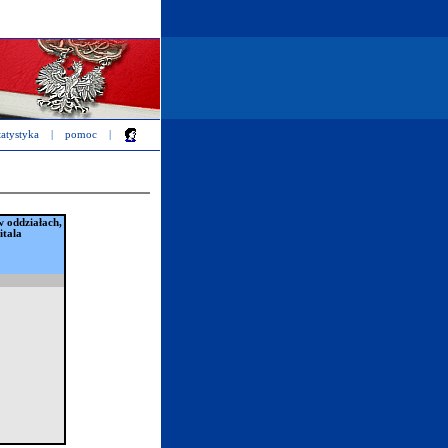
tatystyka
|
pomoc
|
w oddziałach,
itala