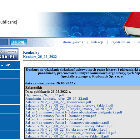
strona główna
|
redakcja
|
rejestr zmian
|
s
Konkursy:
Konkurs_26_08_2022
i w BIP
Konkurs na udzielanie świadczeń zdrowotnych przez lekarzy i pielęgniarki 
poradniach, pracowniach i innych komórkach organizacyjnych Szp
Specjalistycznego w Prabutach Sp. z o. o.
data zamieszczenia: 26.08.2022 r.
Załączniki:
Data publikacji: 26.08.2022 r.
Ogłoszenie_26_08_22.pdf
Regulamin_konkursu_ofert_26_07_22.pdf
Załącznik Nr 2_26_08_22_Oświadczenie.pdf
Załącznik Nr 3_26_08_22_Formularz_ofertowy Pakiet I.pdf
Załącznik Nr 4_26_08_2022_Projekt_umowy_PakietI I.pdf
Zał_nr 1 do umowy Pakiet I- Zakres obowiązków pielęgniarka.pdf
Zał_nr 2 do umowy Pakiet I - harmonogram.pdf
Zał_nr 3 do umowy Pakiet I - protokół.pdf
Zał_nr 4 do umowy Pakiet I - finansowy pielegniarka.pdf
Załącznik Nr 3_26_08_22_Formularz ofertowy Pakiet II.pdf
Załącznik Nr 4_26_08_22_Projekt umowy Pakiet II.pdf
Załącznik Nr 3_26_08_22_Formularz_ofertowy Pakiet III.pdf
Załącznik Nr 4_26_08_22_Projekt_umowy Pakiet III.pdf