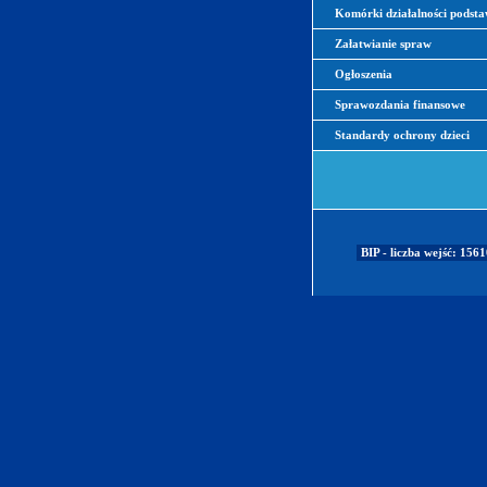
Komórki działalności podst
Załatwianie spraw
Ogłoszenia
Sprawozdania finansowe
Standardy ochrony dzieci
BIP - liczba wejść: 156