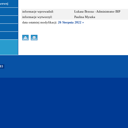
awowej
informacje wprowadził:
Łukasz Brzoza - Administrator BIP
informacje wytworzył:
Paulina Myszka
data ostatniej modyfikacji:
26 Sierpnia 2022 »
103